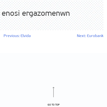
enosi ergazomenwn
Πλοήγηση
Previous:
Elvida
Next:
Eurobank
άρθρων
GO TO TOP