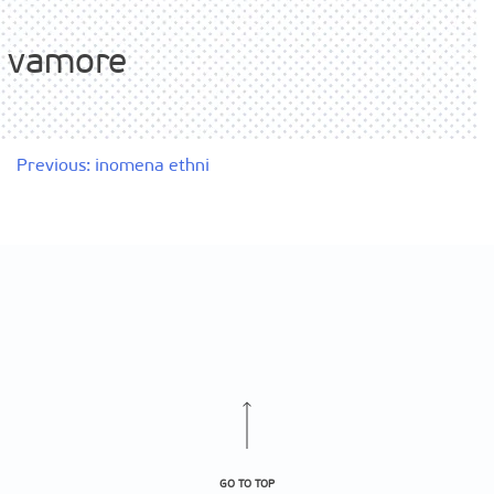
vamore
Πλοήγηση
Previous:
inomena ethni
άρθρων
GO TO TOP