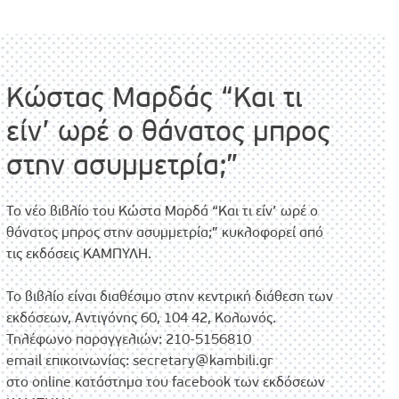
Κώστας Μαρδάς “Και τι
είν’ ωρέ ο θάνατος μπρος
στην ασυμμετρία;”
Το νέο βιβλίο του Κώστα Μαρδά “Και τι είν’ ωρέ ο
θάνατος μπρος στην ασυμμετρία;” κυκλοφορεί από
τις εκδόσεις ΚΑΜΠΥΛΗ.
Το βιβλίο είναι διαθέσιμο στην κεντρική διάθεση των
εκδόσεων, Αντιγόνης 60, 104 42, Κολωνός.
Τηλέφωνο παραγγελιών: 210-5156810
email επικοινωνίας:
secretary@kambili.gr
στο online κατάστημα του facebook των εκδόσεων