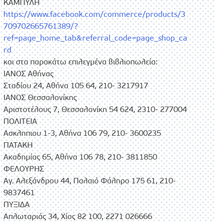
ΚΑΜΠΥΛΗ
https://www.facebook.com/commerce/products/3
709702665761389/?
ref=page_home_tab&referral_code=page_shop_ca
rd
και στα παρακάτω επιλεγμένα βιβλιοπωλεία:
ΙΑΝΟΣ Αθήνας
Σταδίου 24, Αθήνα 105 64, 210- 3217917
ΙΑΝΟΣ Θεσσαλονίκης
Αριστοτέλους 7, Θεσσαλονίκη 54 624, 2310- 277004
ΠΟΛΙΤΕΙΑ
Ασκληπιου 1-3, Αθήνα 106 79, 210- 3600235
ΠΑΤΑΚΗ
Ακαδημίας 65, Αθήνα 106 78, 210- 3811850
ΦΕΛΟΥΡΗΣ
Αγ. Αλεξάνδρου 44, Παλαιό Φάληρο 175 61, 210-
9837461
ΠΥΞΙΔΑ
Απλωταριάς 34, Χίος 82 100, 2271 026666