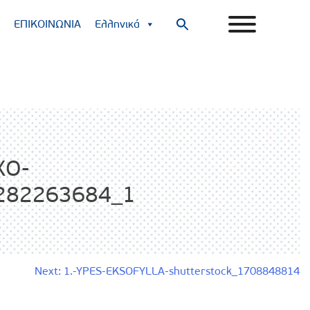
ΕΠΙΚΟΙΝΩΝΙΑ
Ελληνικά
Search
for:
Search Button
XO-
_282263684_1
Next:
1.-YPES-EKSOFYLLA-shutterstock_1708848814