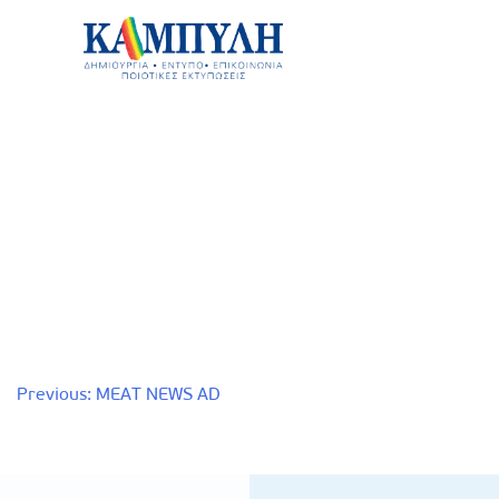
Skip
to
content
Καμπύλη ΑΕΒΕ
Πλοήγηση
Previous:
MEAT NEWS AD
άρθρων