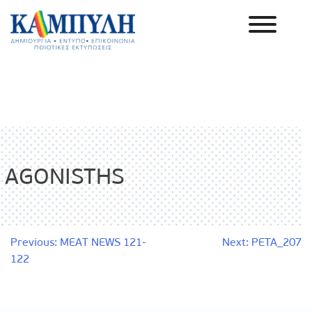
Skip
to
content
Καμπύλη ΑΕΒΕ
AGONISTHS
Πλοήγηση
Previous:
MEAT NEWS 121-
Next:
PETA_207
122
άρθρων