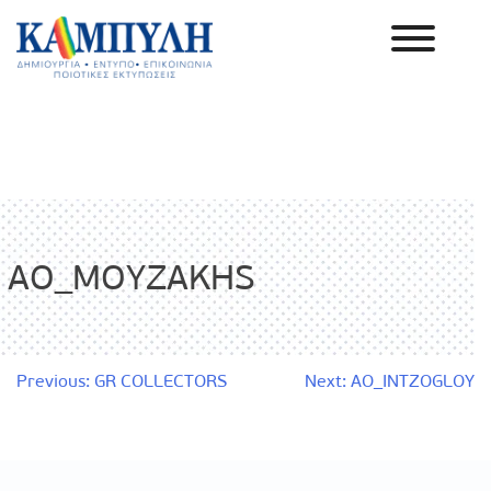
Skip
to
content
Καμπύλη ΑΕΒΕ
AO_MOYZAKHS
Πλοήγηση
Previous:
GR COLLECTORS
Next:
AO_INTZOGLOY
άρθρων