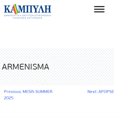
Skip
to
content
Καμπύλη ΑΕΒΕ
ARMENISMA
Πλοήγηση
Previous:
MESIS SUMMER
Next:
APOPSE
2025
άρθρων