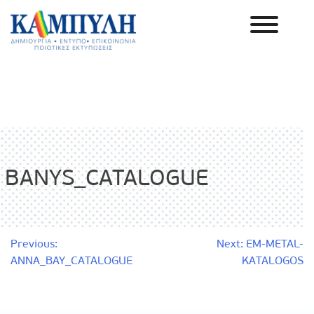
Skip
to
content
Καμπύλη ΑΕΒΕ
BANYS_CATALOGUE
Πλοήγηση
Previous:
Next:
EM-METAL-
ANNA_BAY_CATALOGUE
KATALOGOS
άρθρων