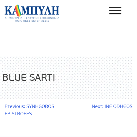
Skip
to
content
Καμπύλη ΑΕΒΕ
BLUE SARTI
Πλοήγηση
Previous:
SYNHGOROS
Next:
INE ODHGOS
EPISTROFES
άρθρων