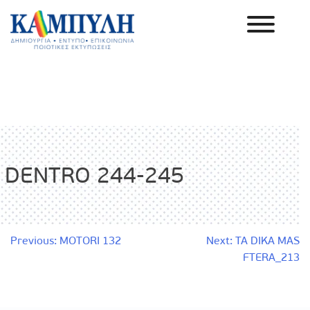
Skip
to
content
Καμπύλη ΑΕΒΕ
DENTRO 244-245
Πλοήγηση
Previous:
MOTORI 132
Next:
TA DIKA MAS
FTERA_213
άρθρων