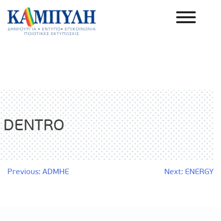
Skip
to
content
Καμπύλη ΑΕΒΕ
DENTRO
Πλοήγηση
Previous:
ADMHE
Next:
ENERGY
άρθρων