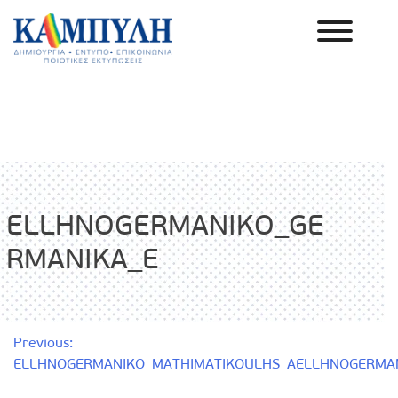
Skip
to
content
Καμπύλη ΑΕΒΕ
ELLHNOGERMANIKO_GE
RMANIKA_E
Πλοήγηση
Previous:
ELLHNOGERMANIKO_MATHIMATIKOULHS_A
ELLHNOGERMA
άρθρων