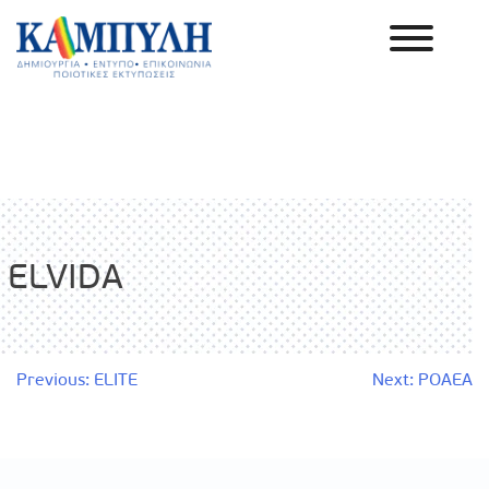
Skip
to
content
Καμπύλη ΑΕΒΕ
ELVIDA
Πλοήγηση
Previous:
ELITE
Next:
POAEA
άρθρων