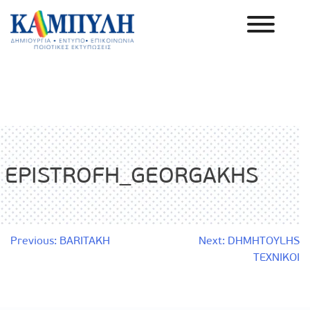
Skip
to
content
Καμπύλη ΑΕΒΕ
EPISTROFH_GEORGAKHS
Πλοήγηση
Previous:
BARITAKH
Next:
DHMHTOYLHS
TEXNIKOI
άρθρων