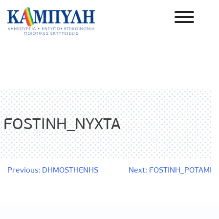
Skip
to
content
Καμπύλη ΑΕΒΕ
FOSTINH_NYXTA
Πλοήγηση
Previous:
DHMOSTHENHS
Next:
FOSTINH_POTAMI
άρθρων