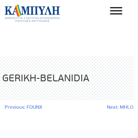
Skip
to
content
Καμπύλη ΑΕΒΕ
GERIKH-BELANIDIA
Πλοήγηση
Previous:
FOUNX
Next:
MHLO
άρθρων