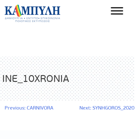
Skip
to
content
Καμπύλη ΑΕΒΕ
INE_10XRONIA
Πλοήγηση
Previous:
CARNIVORA
Next:
SYNHGOROS_2020
άρθρων