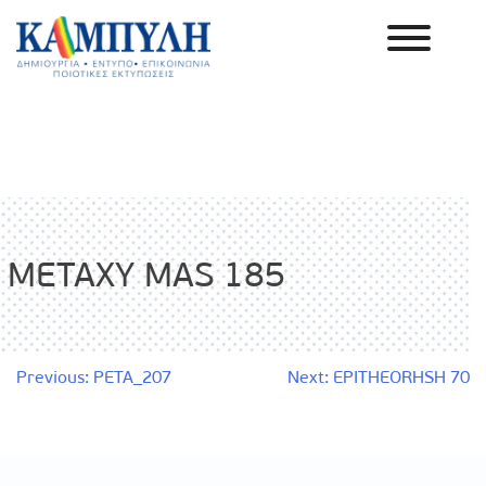
Skip
to
content
Καμπύλη ΑΕΒΕ
METAXY MAS 185
Πλοήγηση
Previous:
PETA_207
Next:
EPITHEORHSH 70
άρθρων