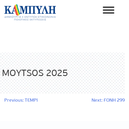
Skip
to
content
Καμπύλη ΑΕΒΕ
MOYTSOS 2025
Πλοήγηση
Previous:
TEMPI
Next:
FONH 299
άρθρων