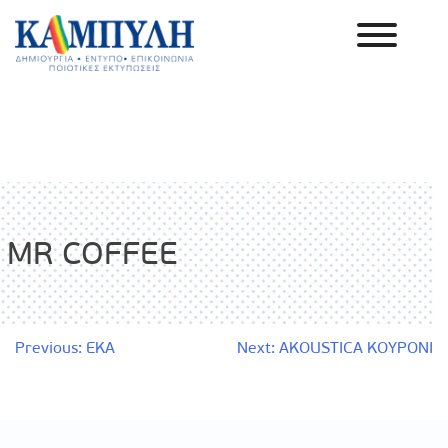
Skip
to
content
Καμπύλη ΑΕΒΕ
MR COFFEE
Πλοήγηση
Previous:
EKA
Next:
AKOUSTICA KOYPONI
άρθρων