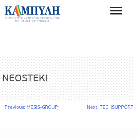
Skip
to
content
Καμπύλη ΑΕΒΕ
NEOSTEKI
Πλοήγηση
Previous:
MESIS-GROUP
Next:
TECHSUPPORT
άρθρων