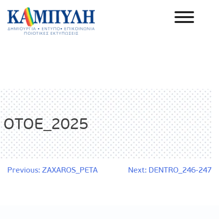
Skip
to
content
Καμπύλη ΑΕΒΕ
OTOE_2025
Πλοήγηση
Previous:
ZAXAROS_PETA
Next:
DENTRO_246-247
άρθρων