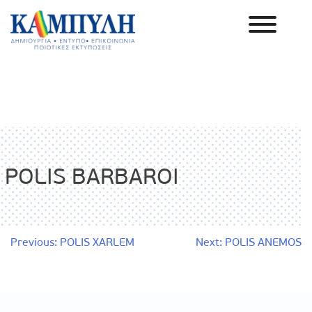
Skip
to
content
Καμπύλη ΑΕΒΕ
POLIS BARBAROI
Πλοήγηση
Previous:
POLIS XARLEM
Next:
POLIS ANEMOS
άρθρων