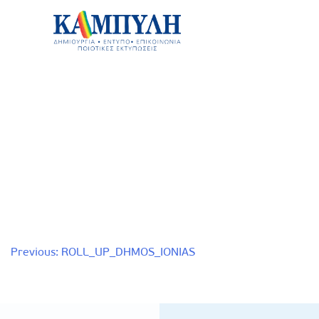
Skip
to
content
Καμπύλη ΑΕΒΕ
Πλοήγηση
Previous:
ROLL_UP_DHMOS_IONIAS
άρθρων