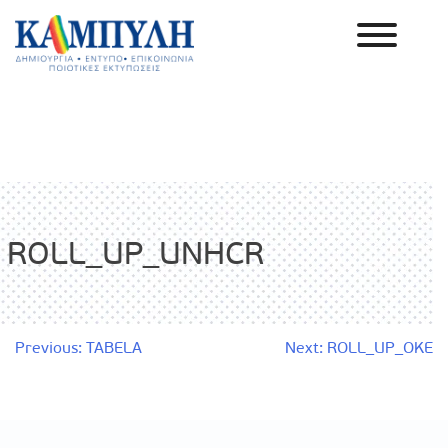
Skip
to
content
Καμπύλη ΑΕΒΕ
ROLL_UP_UNHCR
Πλοήγηση
Previous:
TABELA
Next:
ROLL_UP_OKE
άρθρων