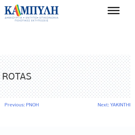
Skip
to
content
Καμπύλη ΑΕΒΕ
ROTAS
Πλοήγηση
Previous:
PNOH
Next:
YAKINTHI
άρθρων