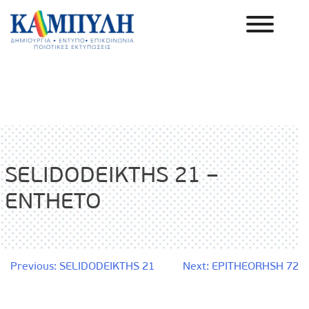
Skip
to
content
Καμπύλη ΑΕΒΕ
SELIDODEIKTHS 21 –
ENTHETO
Πλοήγηση
Previous:
SELIDODEIKTHS 21
Next:
EPITHEORHSH 72
άρθρων