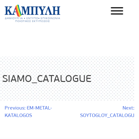
Skip
to
content
Καμπύλη ΑΕΒΕ
SIAMO_CATALOGUE
Πλοήγηση
Previous:
EM-METAL-
Next:
KATALOGOS
SOYTOGLOY_CATALOGU
άρθρων