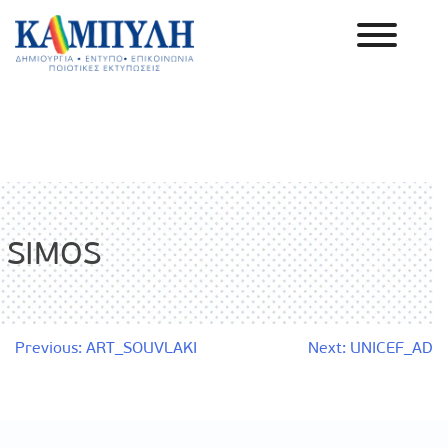
Skip
to
content
Καμπύλη ΑΕΒΕ
SIMOS
Πλοήγηση
Previous:
ART_SOUVLAKI
Next:
UNICEF_AD
άρθρων