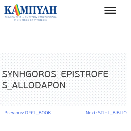
Skip
to
content
Καμπύλη ΑΕΒΕ
SYNHGOROS_EPISTROFE
S_ALLODAPON
Πλοήγηση
Previous:
DEEL_BOOK
Next:
STIHL_BIBLIO
άρθρων