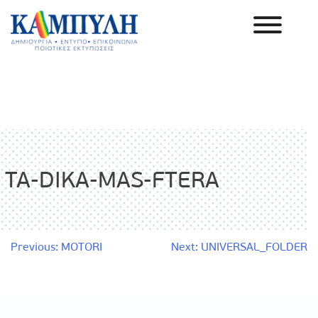
Skip
to
content
Καμπύλη ΑΕΒΕ
TA-DIKA-MAS-FTERA
Πλοήγηση
Previous:
MOTORI
Next:
UNIVERSAL_FOLDER
άρθρων