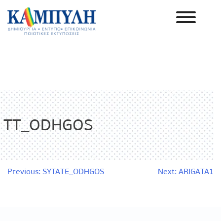
Skip
to
content
Καμπύλη ΑΕΒΕ
TT_ODHGOS
Πλοήγηση
Previous:
SYTATE_ODHGOS
Next:
ARIGATA1
άρθρων