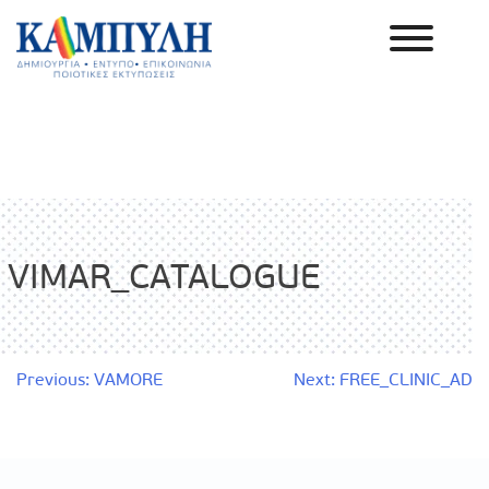
Skip
to
content
Καμπύλη ΑΕΒΕ
VIMAR_CATALOGUE
Πλοήγηση
Previous:
VAMORE
Next:
FREE_CLINIC_AD
άρθρων