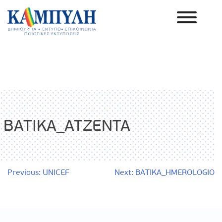
Skip
to
content
Καμπύλη ΑΕΒΕ
BATIKA_ATZENTA
Πλοήγηση
Previous:
UNICEF
Next:
BATIKA_HMEROLOGIO
άρθρων