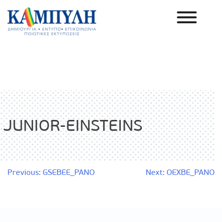
Skip
to
content
Καμπύλη ΑΕΒΕ
JUNIOR-EINSTEINS
Πλοήγηση
Previous:
GSEBEE_PANO
Next:
OEXBE_PANO
άρθρων