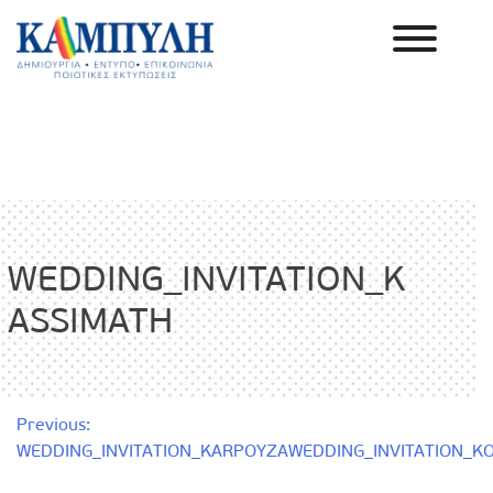
Skip
to
content
Καμπύλη ΑΕΒΕ
WEDDING_INVITATION_K
ASSIMATH
Πλοήγηση
Previous:
WEDDING_INVITATION_KARPOYZA
WEDDING_INVITATION_K
άρθρων