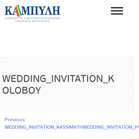
Skip
to
content
Καμπύλη ΑΕΒΕ
WEDDING_INVITATION_K
OLOBOY
Πλοήγηση
Previous:
WEDDING_INVITATION_KASSIMATH
WEDDING_INVITATION_
άρθρων