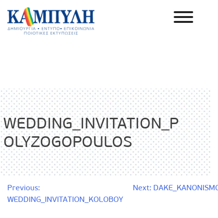
Skip
to
content
Καμπύλη ΑΕΒΕ
WEDDING_INVITATION_P
OLYZOGOPOULOS
Πλοήγηση
Previous:
Next:
DAKE_KANONISM
WEDDING_INVITATION_KOLOBOY
άρθρων